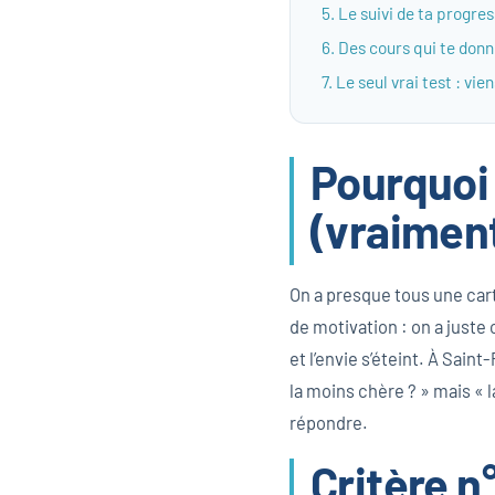
5. Le suivi de ta progre
6. Des cours qui te don
7. Le seul vrai test : vie
Pourquoi 
(vraimen
On a presque tous une cart
de motivation : on a juste
et l’envie s’éteint. À Saint-
la moins chère ? » mais « l
répondre.
Critère n