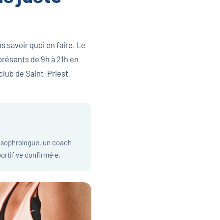
s savoir quoi en faire. Le
présents de 9h à 21h en
 club de Saint-Priest
e sophrologue, un coach
ortif·ve confirmé·e.