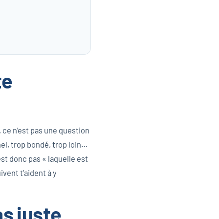
te
 ce n’est pas une question
el, trop bondé, trop loin…
st donc pas « laquelle est
ivent t’aident à y
s juste