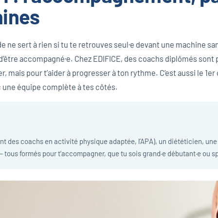
ines
e ne sert à rien si tu te retrouves seul·e devant une machine san
st d’être accompagné·e. Chez EDIFICE, des coachs diplômés sont 
, mais pour t’aider à progresser à ton rythme. C’est aussi le 1er
c une équipe complète à tes côtés.
t des coachs en activité physique adaptée, l’APA), un diététicien, un
 tous formés pour t’accompagner, que tu sois grand·e débutant·e ou sp